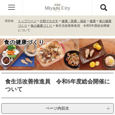
ペ
メ
ー
ニ
ジ
ュ
の
ー
現在地
トップページ
>
分類でさがす
>
健康・医療・福祉
>
健康
>
食の健康
先
を
づくり
>
食の健康づくり
>
食生活改善推進員 令和5年度総会開催
頭
飛
について
で
ば
す
し
食の健康づくり
。
て
本
文
へ
本
食生活改善推進員 令和5年度総会開催に
文
ついて
ページ内目次