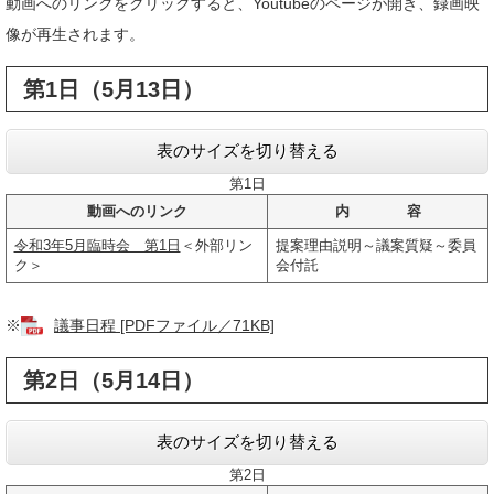
動画へのリンクをクリックすると、Youtubeのページが開き、録画映
像が再生されます。
第1日（5月13日）
表のサイズを切り替える
第1日
動画へのリンク
内 容
令和3年5月臨時会 第1日
＜外部リン
提案理由説明～議案質疑～委員
ク＞
会付託
※
議事日程 [PDFファイル／71KB]
第2日（5月14日）
表のサイズを切り替える
第2日