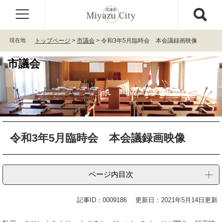
ペ
メ
ー
ニ
ジ
ュ
の
ー
現在地
トップページ
>
市議会
>
令和3年5月臨時会 本会議録画映像
先
を
頭
飛
市議会
で
ば
す
し
。
て
本
文
へ
本
令和3年5月臨時会 本会議録画映像
文
ページ内目次
記事ID：0009186
更新日：2021年5月14日更新