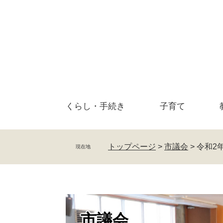
ペ
メ
ー
ニ
ジ
ュ
の
ー
先
を
頭
飛
で
ば
す
し
。
て
くらし・
手続き
子育て
本
文
へ
トップページ
>
市議会
>
令和2
現在地
市議会