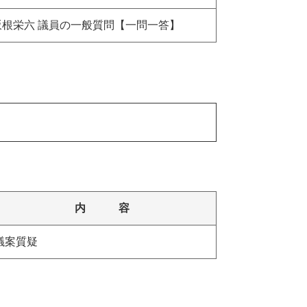
坂根栄六 議員の一般質問【一問一答】
内 容
議案質疑