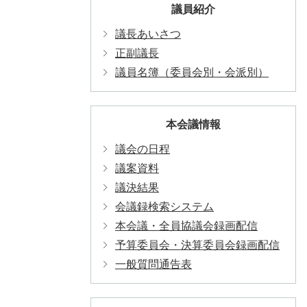
議員紹介
議長あいさつ
正副議長
議員名簿（委員会別・会派別）
本会議情報
議会の日程
議案資料
議決結果
会議録検索システム
本会議・全員協議会録画配信
予算委員会・決算委員会録画配信
一般質問通告表