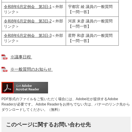
令和8年6月定例会 第3日-1
＜外部
宇都宮 綾 議員の一般質問
リンク＞
【一問一答】
令和8年6月定例会 第3日-2
＜外部
河原 末彦 議員の一般質問
リンク＞
【一問一答】
令和8年6月定例会 第3日-3
＜外部
星野 和彦 議員の一般質問
リンク＞
【一問一答】
※議事日程
※一般質問のお知らせ
PDF形式のファイルをご覧いただく場合には、Adobe社が提供するAdobe
Readerが必要です。
Adobe Readerをお持ちでない方は、バナーのリンク先から
ダウンロードしてください。（無料）
このページに関するお問い合わせ先