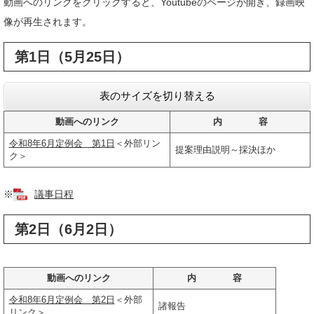
動画へのリンクをクリックすると、Youtubeのページが開き、録画映
像が再生されます。
第1日（5月25日）
表のサイズを切り替える
動画へのリンク
内 容
令和8年6月定例会 第1日
＜外部リン
提案理由説明～採決ほか
ク＞
※
議事日程
第2日（6月2日）
動画へのリンク
内 容
令和8年6月定例会 第2日
＜外部
諸報告
リンク＞