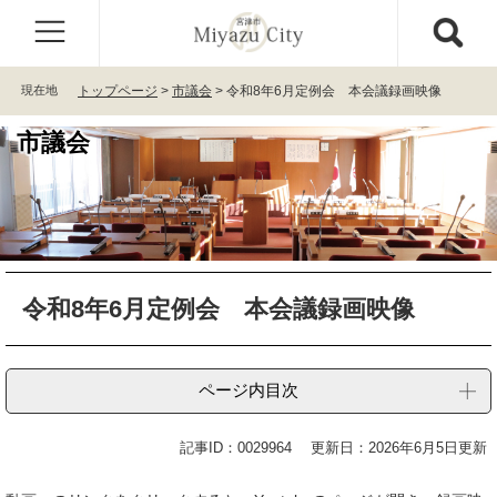
ペ
メ
ー
ニ
ジ
ュ
の
ー
現在地
トップページ
>
市議会
>
令和8年6月定例会 本会議録画映像
先
を
頭
飛
市議会
で
ば
す
し
。
て
本
文
へ
本
令和8年6月定例会 本会議録画映像
文
ページ内目次
記事ID：0029964
更新日：2026年6月5日更新