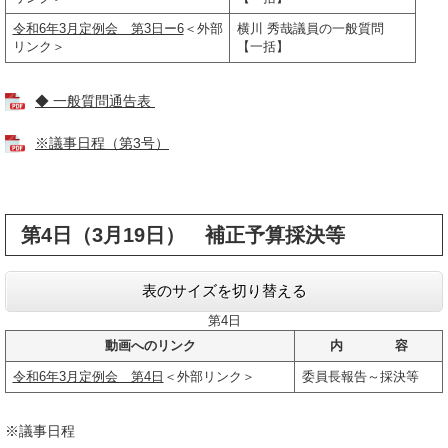
令和6年3月定例会 第3日ー6
＜外部
横川 秀哉議員の一般質問
リンク＞
【一括】
◆ 一般質問通告表
※議事日程（第3号）
第4日（3月19日） 補正予算採決等
表のサイズを切り替える
第4日
動画へのリンク
内 容
令和6年3月定例会 第4日
＜外部リンク＞
委員長報告～採決等
※議事日程