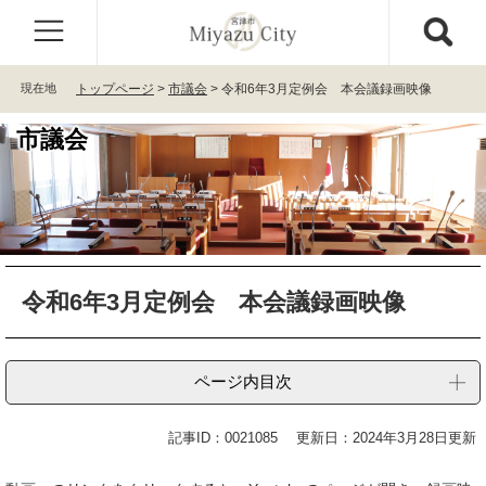
ペ
メ
ー
ニ
ジ
ュ
の
ー
現在地
トップページ
>
市議会
>
令和6年3月定例会 本会議録画映像
先
を
頭
飛
市議会
で
ば
す
し
。
て
本
文
へ
本
令和6年3月定例会 本会議録画映像
文
ページ内目次
記事ID：0021085
更新日：2024年3月28日更新