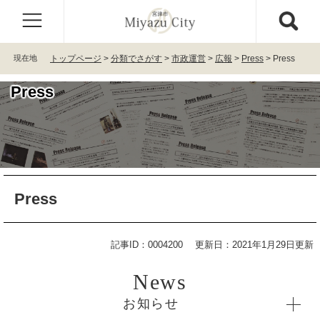
ペ
メ
ー
ニ
ジ
ュ
の
ー
現在地
トップページ
>
分類でさがす
>
市政運営
>
広報
>
Press
>
Press
先
を
頭
飛
Press
で
ば
す
し
。
て
本
文
へ
本
Press
文
記事ID：0004200
更新日：2021年1月29日更新
お知らせ