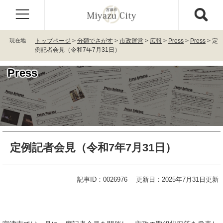
ペ
メ
ー
ニ
ジ
ュ
の
ー
現在地
トップページ
>
分類でさがす
>
市政運営
>
広報
>
Press
>
Press
>
定
先
を
例記者会見（令和7年7月31日）
頭
飛
で
ば
Press
す
し
。
て
本
文
へ
本
定例記者会見（令和7年7月31日）
文
記事ID：0026976
更新日：2025年7月31日更新