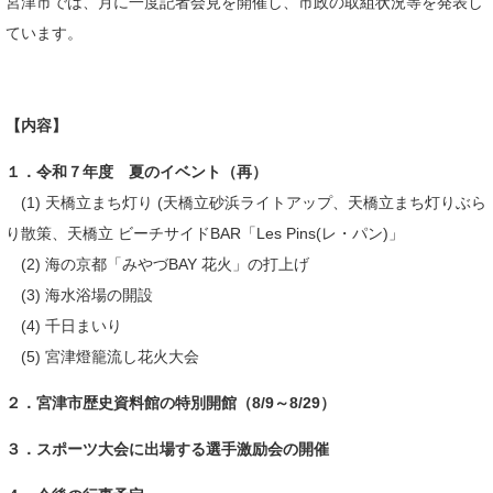
宮津市では、月に一度記者会見を開催し、市政の取組状況等を発表し
ています。​
【内容】​
１．令和７年度 夏のイベント（再）
(1) 天橋立まち灯り (天橋立砂浜ライトアップ、天橋立まち灯りぶら
り散策、天橋立 ビーチサイドBAR「Les Pins(レ・パン)」
(2) 海の京都「みやづBAY 花火」の打上げ
(3) 海水浴場の開設
(4) 千日まいり
(5) 宮津燈籠流し花火大会​​
２．宮津市歴史資料館の特別開館（8/9～8/29）
３．スポーツ大会に出場する選手激励会の開催