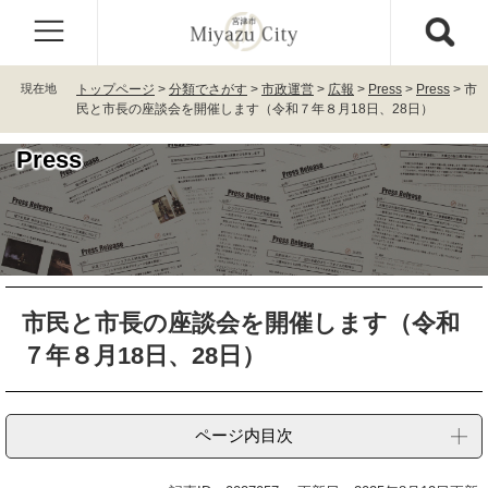
ペ
メ
ー
ニ
ジ
ュ
の
ー
現在地
トップページ
>
分類でさがす
>
市政運営
>
広報
>
Press
>
Press
>
市
先
を
民と市長の座談会を開催します（令和７年８月18日、28日）
頭
飛
で
ば
Press
す
し
。
て
本
文
へ
本
市民と市長の座談会を開催します（令和
文
７年８月18日、28日）
ページ内目次