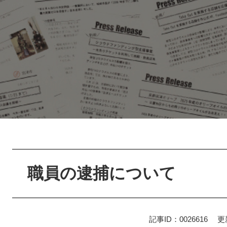
本
文
職員の逮捕について
記事ID：0026616
更