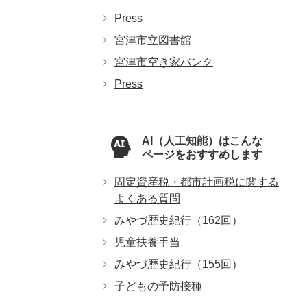
Press
宮津市立図書館
宮津市空き家バンク
Press
AI（人工知能）はこんな
ページをおすすめします
固定資産税・都市計画税に関する
よくある質問
みやづ歴史紀行（162回）
児童扶養手当
みやづ歴史紀行（155回）
子どもの予防接種