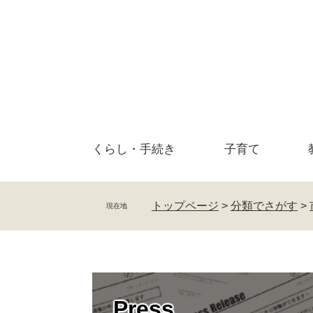
ペ
メ
ー
ニ
ジ
ュ
の
ー
先
を
頭
飛
で
ば
す
し
。
て
くらし・
手続き
子育て
本
文
へ
トップページ
>
分類でさがす
>
現在地
Press