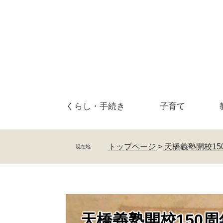
ペ
メ
ー
ニ
ジ
ュ
の
ー
先
を
頭
飛
で
ば
す
し
。
て
くらし・
手続き
子育て
本
文
へ
トップページ
>
天橋義塾開校1
現在地
天橋義塾開校150