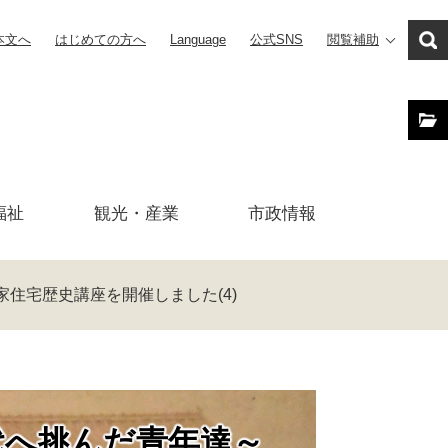
本文へ
はじめての方へ
Language
公式SNS
閲覧補助
福祉
観光・産業
市政
情報
家住宅歴史講座を開催しました(4)
代へ挑んだ青年達～