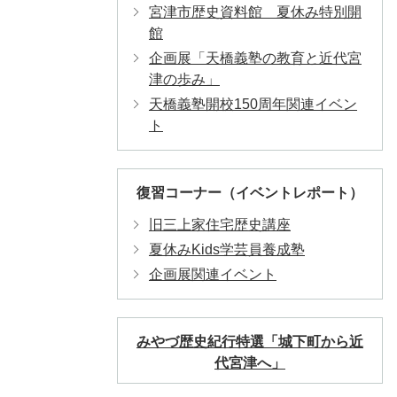
宮津市歴史資料館 夏休み特別開
館
企画展「天橋義塾の教育と近代宮
津の歩み」
天橋義塾開校150周年関連イベン
ト
復習コーナー（イベントレポート）
旧三上家住宅歴史講座
夏休みKids学芸員養成塾
企画展関連イベント
みやづ歴史紀行特選「城下町から近
代宮津へ」