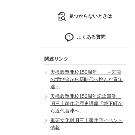
見つからないときは
よくある質問
関連リンク
天橋義塾開校150周年 ～宮津
の学び舎から新時代へ挑んだ青年
達～
天橋義塾開校150周年記念事業
旧三上家住宅歴史講座「城下町か
ら近代宮津へ」
重要文化財旧三上家住宅イベント
情報