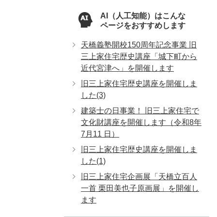
AI（人工知能）はこんな
ページをおすすめします
天橋義塾開校150周年記念事業 旧
三上家住宅歴史講座「城下町から
近代宮津へ」を開催します
旧三上家住宅歴史講座を開催しま
した(3)
建築士の日事業！ 旧三上家住宅で
文化財講座を開催します（令和8年
7月11 日）
旧三上家住宅歴史講座を開催しま
した(1)
旧三上家住宅企画展「天橋立百人
一首 栗田美也子原画展」を開催し
ます