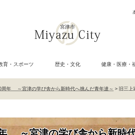
教育・
スポーツ
歴史・文化
健康・医療・
50周年 ～宮津の学び舎から新時代へ挑んだ青年達～
>
旧三上
周年 ～宮津の学び舎から新時