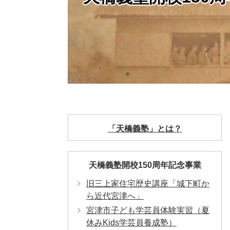
「天橋義塾」とは？
天橋義塾開校150周年記念事業
旧三上家住宅歴史講座「城下町か
ら近代宮津へ」
宮津市子ども学芸員体験実習（夏
休みKids学芸員養成塾）