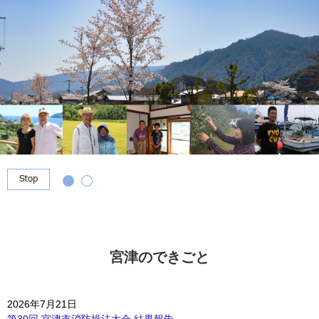
e
カ
ス
タ
ム
検
索
宮津のできごと
宮
2026年7月21日
津
第30回 宮津市消防操法大会 結果報告