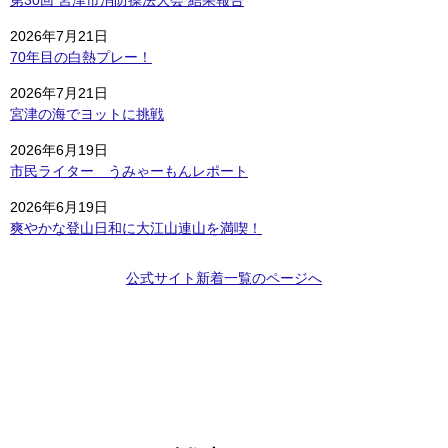
市
役
2026年7月21日
所
70年目の白熱プレー！
か
ら
2026年7月21日
の
宮津の海でヨットに挑戦
情
2026年6月19日
報
市民ライター うみゃーもんレポート
を
R
2026年6月19日
S
爽やかな登山日和に大江山連山を満喫！
S
で
公式サイト新着一覧のページへ
配
信
本
文