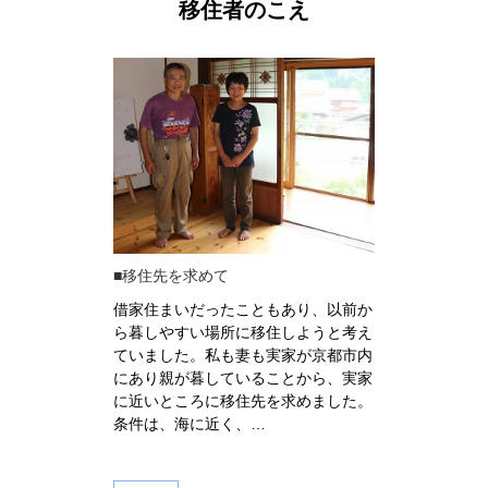
移住者のこえ
■サーファーが漁師に
■移住
サーファーの黒木さんは、京都市内に
サラリ
、以前か
住んでいた頃、関西のあちこちにサー
第二の
うと考え
フィンに出かけ、京丹後市や舞鶴市へ
終の棲
京都市内
も足を運んでいたことから、宮津市の
に研修
ら、実家
ことも良く知っていたとのこと。サー
Small
ました。
フィンをしながら目…
た。私