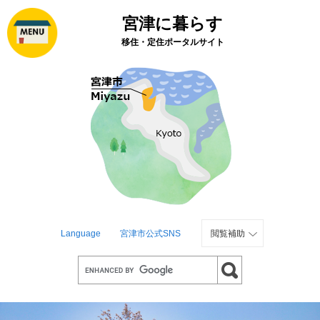
ペ
メ
宮津に暮らす
ー
ニ
ジ
ュ
移住・定住ポータルサイト
の
ー
先
を
頭
飛
で
ば
す
し
。
て
本
文
へ
Language
宮津市公式SNS
閲覧補助
G
o
o
g
l