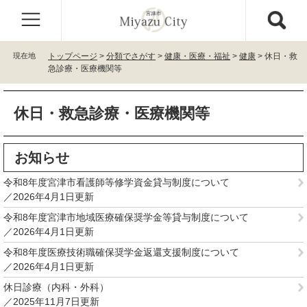
ペ
メ
ー
ニ
ジ
ュ
の
ー
現在地
トップページ
>
分類でさがす
>
健康・医療・福祉
>
健康
>
休日・救
先
を
急診療・医療機関等
頭
飛
で
ば
本
す
し
休日・救急診療・医療機関等
文
。
て
本
文
お知らせ
へ
令和8年度宮津市看護師等修学資金貸与制度について
2026年4月1日更新
令和8年度宮津市地域医療確保奨学金等貸与制度について
2026年4月1日更新
令和8年度医療技術職確保奨学金返還支援制度について
2026年4月1日更新
休日診療（内科・外科）
2025年11月7日更新