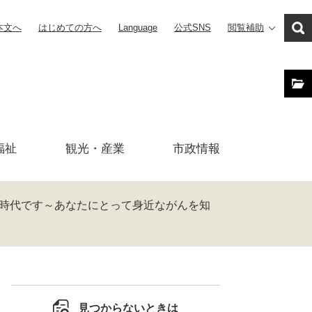
本文へ
はじめての方へ
Language
公式SNS
閲覧補助
福祉
観光・産業
市政
情報
時代です～あなたにとって身近ながんを知
見つからないときは