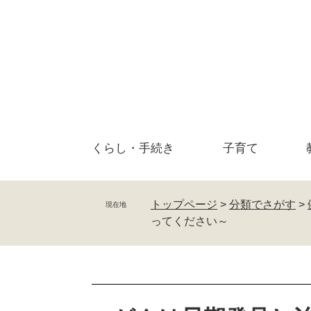
ペ
メ
ー
ニ
ジ
ュ
の
ー
先
を
頭
飛
で
ば
す
し
。
て
くらし・
手続き
子育て
本
文
へ
トップページ
>
分類でさがす
>
現在地
ってください～
本
文