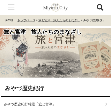
ペ
メ
ー
ニ
ジ
ュ
の
ー
現在地
トップページ
>
旅と宮津 旅人たちのまなざし
>
みやづ歴史紀行
先
を
頭
飛
旅と宮津 旅人たちのまなざし
で
ば
す
し
。
て
本
文
へ
本
みやづ歴史紀行
文
みやづ歴史紀行特選「旅と宮津」