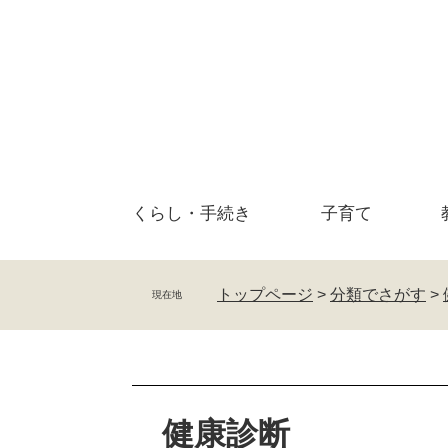
ペ
メ
ー
ニ
ジ
ュ
の
ー
先
を
頭
飛
で
ば
す
し
。
て
くらし・
手続き
子育て
本
文
へ
トップページ
>
分類でさがす
>
現在地
本
文
健康診断