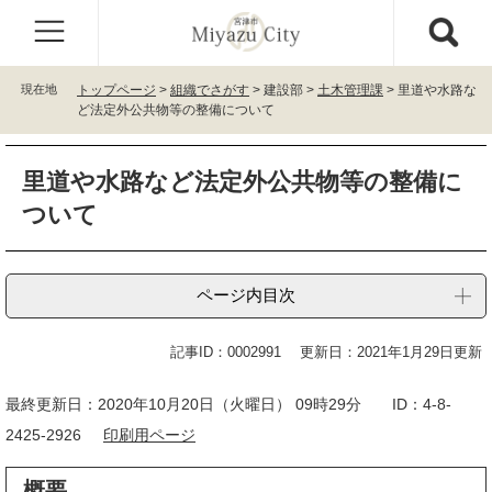
ペ
メ
ー
ニ
ジ
ュ
の
ー
現在地
トップページ
>
組織でさがす
>
建設部
>
土木管理課
>
里道や水路な
先
を
ど法定外公共物等の整備について
頭
飛
で
ば
本
す
し
里道や水路など法定外公共物等の整備に
文
。
て
ついて
本
文
へ
ページ内目次
記事ID：0002991
更新日：2021年1月29日更新
最終更新日：2020年10月20日（火曜日） 09時29分 ID：4-8-
2425-2926
印刷用ページ
概要