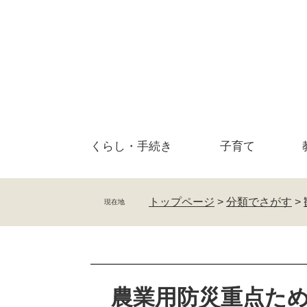
ペ
メ
ー
ニ
ジ
ュ
の
ー
先
を
頭
飛
で
ば
す
し
。
て
くらし・
手続き
子育て
本
文
へ
トップページ
>
分類でさがす
>
現在地
本
文
農業用防災重点た