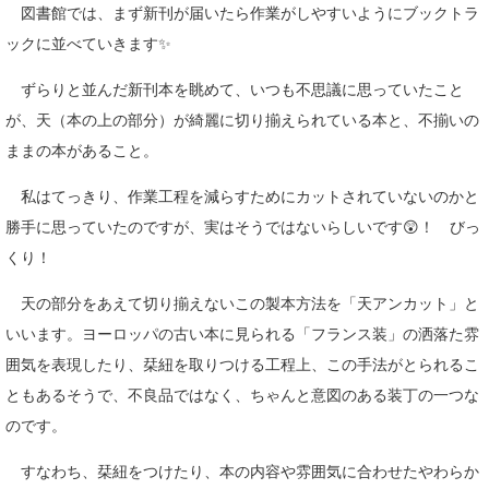
図書館では、まず新刊が届いたら作業がしやすいようにブックトラ
ックに並べていきます✨
ずらりと並んだ新刊本を眺めて、いつも不思議に思っていたこと
が、天（本の上の部分）が綺麗に切り揃えられている本と、不揃いの
ままの本があること。
私はてっきり、作業工程を減らすためにカットされていないのかと
勝手に思っていたのですが、実はそうではないらしいです😲！ びっ
くり！
天の部分をあえて切り揃えないこの製本方法を「天アンカット」と
いいます。ヨーロッパの古い本に見られる「フランス装」の洒落た雰
囲気を表現したり、栞紐を取りつける工程上、この手法がとられるこ
ともあるそうで、不良品ではなく、ちゃんと意図のある装丁の一つな
のです。
すなわち、栞紐をつけたり、本の内容や雰囲気に合わせたやわらか