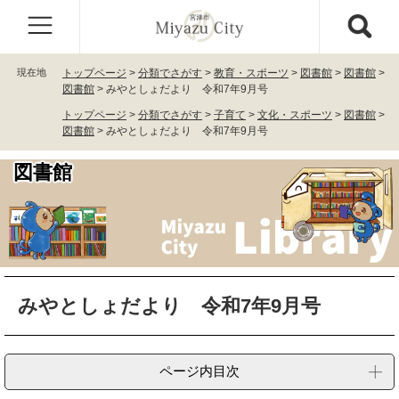
ペ
メ
ー
ニ
ジ
ュ
の
ー
現在地
トップページ
>
分類でさがす
>
教育・スポーツ
>
図書館
>
図書館
>
先
を
図書館
>
みやとしょだより 令和7年9月号
頭
飛
トップページ
>
分類でさがす
>
子育て
>
文化・スポーツ
>
図書館
>
で
ば
図書館
>
みやとしょだより 令和7年9月号
す
し
。
て
図書館
本
文
へ
本
みやとしょだより 令和7年9月号
文
ページ内目次