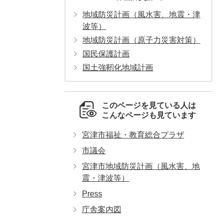
地域防災計画（風水害、地震・津
波等）
地域防災計画（原子力災害対策）
国民保護計画
国土強靭化地域計画
このページを見ている人は
こんなページも見ています
宮津市福祉・教育総合プラザ
市議会
宮津市地域防災計画（風水害、地
震・津波等）
Press
庁舎案内図