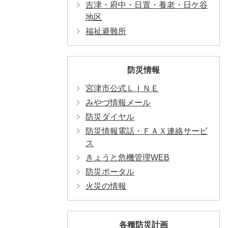
吉津・府中・日置・養老・日ケ谷
地区
福祉避難所
防災情報
宮津市公式ＬＩＮＥ
みやづ情報メール
防災ダイヤル
防災情報電話・ＦＡＸ連絡サービ
ス
きょうと危機管理WEB
防災ポータル
火災の情報
各種防災計画