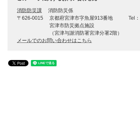
消防防災課
消防防災係
〒626-0015
京都府宮津市字魚屋913番地
Tel：
宮津市防災拠点施設
（宮津与謝消防署宮津分署2階）
メールでのお問い合わせはこちら