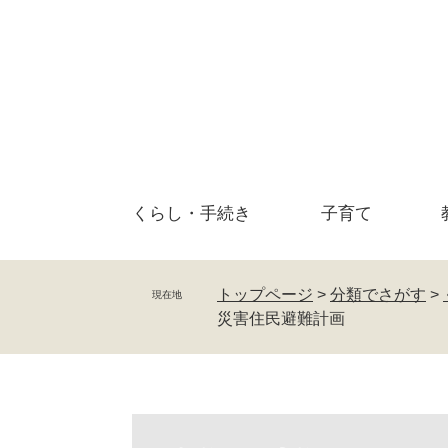
ペ
メ
ー
ニ
ジ
ュ
の
ー
先
を
頭
飛
で
ば
す
し
。
て
くらし・
手続き
子育て
本
文
へ
トップページ
>
分類でさがす
>
現在地
災害住民避難計画