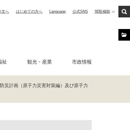
本文へ
はじめての方へ
Language
公式SNS
閲覧補助
福祉
観光・産業
市政
情報
防災計画（原子力災害対策編）及び原子力