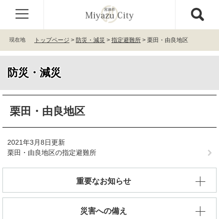
ペ
メ
ー
ニ
ジ
ュ
の
ー
現在地
トップページ
>
防災・減災
>
指定避難所
>
栗田・由良地区
先
を
頭
飛
で
ば
防災・減災
す
し
。
て
本
本
文
栗田・由良地区
文
へ
2021年3月8日更新
栗田・由良地区の指定避難所
重要なお知らせ
災害への備え