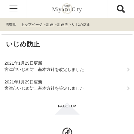
ペ
メ
ー
ニ
ジ
ュ
の
ー
現在地
トップページ
>
計画
>
計画等
>
いじめ防止
先
を
頭
飛
本
で
ば
いじめ防止
文
す
し
。
て
本
2021年1月29日更新
文
宮津市いじめ防止基本方針を改定しました
へ
2021年1月29日更新
宮津市いじめ防止基本方針を策定しました
PAGE TOP