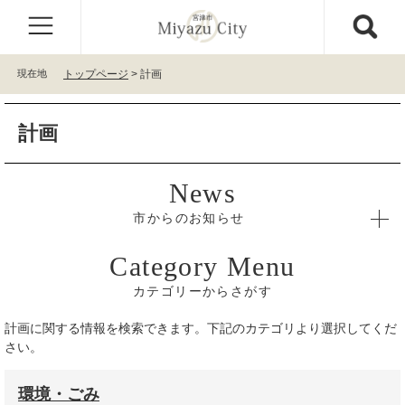
ペ
メ
ー
ニ
ジ
ュ
の
ー
現在地
トップページ
>
計画
先
を
頭
飛
本
で
ば
計画
文
す
し
。
て
本
文
へ
市からのお知らせ
カテゴリーからさがす
計画に関する情報を検索できます。下記のカテゴリより選択してくだ
さい。
環境・ごみ