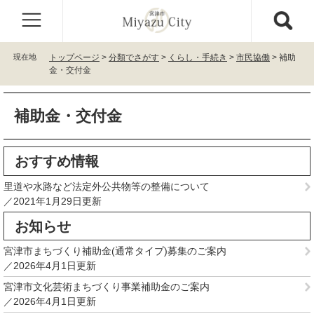
ペ
メ
ー
ニ
ジ
ュ
の
ー
現在地
トップページ
>
分類でさがす
>
くらし・手続き
>
市民協働
>
補助
先
を
金・交付金
頭
飛
で
ば
本
す
し
補助金・交付金
文
。
て
本
文
おすすめ情報
へ
里道や水路など法定外公共物等の整備について
2021年1月29日更新
お知らせ
宮津市まちづくり補助金(通常タイプ)募集のご案内
2026年4月1日更新
宮津市文化芸術まちづくり事業補助金のご案内
2026年4月1日更新