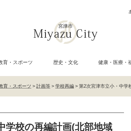
教育・
スポーツ
歴史・文化
健康・医療・
教育・スポーツ
>
計画等
>
学校再編
>
第2次宮津市立小・中学
中学校の再編計画(北部地域