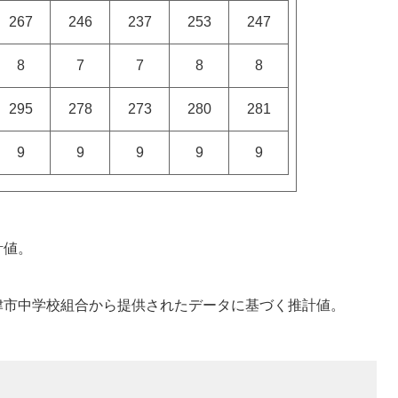
267
246
237
253
247
8
7
7
8
8
295
278
273
280
281
9
9
9
9
9
計値。
津市中学校組合から提供されたデータに基づく推計値。