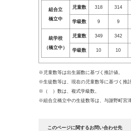
児童数
318
314
組合立
橋立中
学級数
9
9
児童数
349
342
統学校
（橋立中）
学級数
10
10
※児童数等は出生届数に基づく推計値。
※生徒数等は、現在の児童数等に基づく推
※（ ）数は、複式学級数。
※組合立橋立中の生徒数等は、与謝野町宮
このページに関するお問い合わせ先