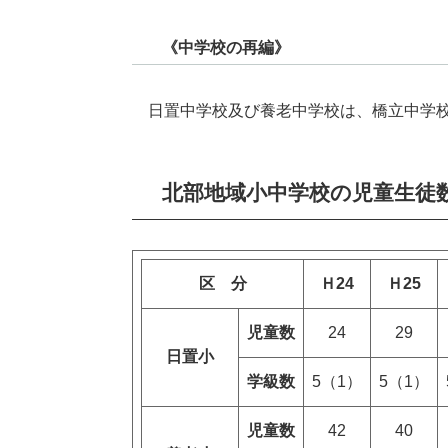
《中学校の再編》
日置中学校及び養老中学校は、橋立中学校
北部地域小中学校の児童生徒
区 分
Ｈ24
Ｈ25
児童数
24
29
日置小
学級数
5（1）
5（1）
児童数
42
40