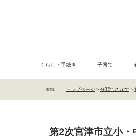
ペ
メ
ー
ニ
ジ
ュ
の
ー
先
を
頭
飛
で
ば
す
し
。
て
くらし・
手続き
子育て
本
文
へ
トップページ
>
分類でさがす
>
現在地
本
文
第2次宮津市立小・