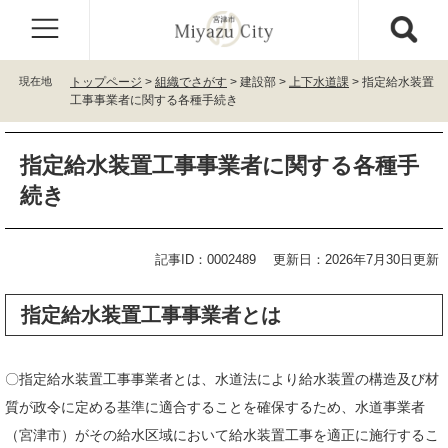
ペ
メ
ー
ニ
ジ
ュ
の
ー
現在地
トップページ
>
組織でさがす
>
建設部
>
上下水道課
>
指定給水装置
先
を
工事事業者に関する各種手続き
頭
飛
で
ば
本
す
し
指定給水装置工事事業者に関する各種手
文
。
て
続き
本
文
へ
記事ID：0002489
更新日：2026年7月30日更新
指定給水装置工事事業者とは
〇指定給水装置工事事業者とは、水道法により給水装置の構造及び材
質が政令に定める基準に適合することを確保するため、水道事業者
（宮津市）がその給水区域において給水装置工事を適正に施行するこ