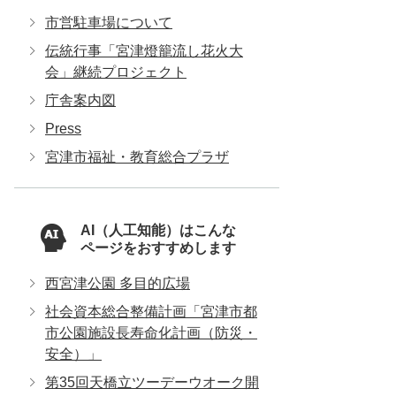
市営駐車場について
伝統行事「宮津燈籠流し花火大
会」継続プロジェクト
庁舎案内図
Press
宮津市福祉・教育総合プラザ
AI（人工知能）はこんな
ページをおすすめします
西宮津公園 多目的広場
社会資本総合整備計画「宮津市都
市公園施設長寿命化計画（防災・
安全）」
第35回天橋立ツーデーウオーク開