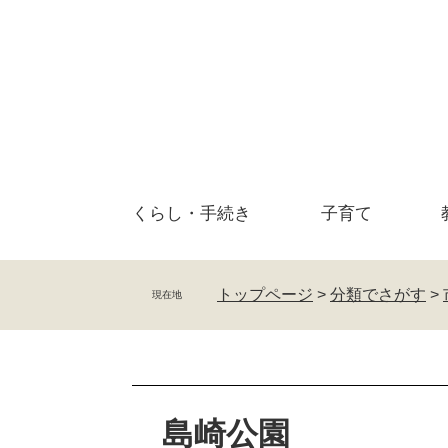
ペ
メ
ー
ニ
ジ
ュ
の
ー
先
を
頭
飛
で
ば
す
し
。
て
くらし・
手続き
子育て
本
文
へ
トップページ
>
分類でさがす
>
現在地
本
文
島崎公園