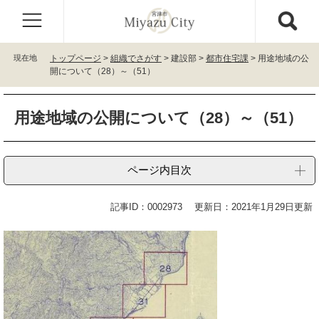
ペ
メ
ー
ニ
ジ
ュ
の
ー
現在地
トップページ
>
組織でさがす
>
建設部
>
都市住宅課
>
用途地域の公
先
を
開について（28）～（51）
頭
飛
で
ば
本
す
し
用途地域の公開について（28）～（51）
文
。
て
本
文
ページ内目次
へ
記事ID：0002973
更新日：2021年1月29日更新