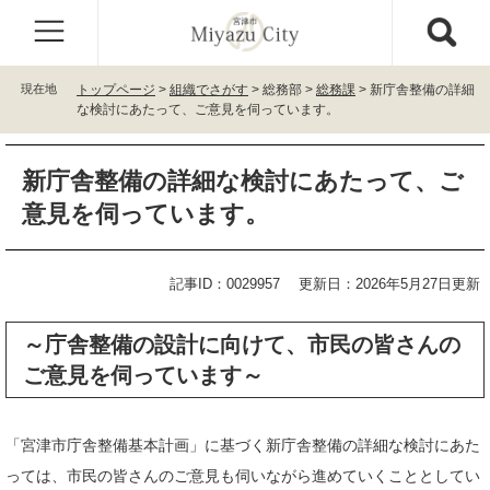
ペ
メ
ー
ニ
ジ
ュ
の
ー
現在地
トップページ
>
組織でさがす
>
総務部
>
総務課
>
新庁舎整備の詳細
先
を
な検討にあたって、ご意見を伺っています。
頭
飛
で
ば
本
す
し
新庁舎整備の詳細な検討にあたって、ご
文
。
て
意見を伺っています。
本
文
へ
記事ID：0029957
更新日：2026年5月27日更新
～庁舎整備の設計に向けて、市民の皆さんの
ご意見を伺っています～
「宮津市庁舎整備基本計画」に基づく新庁舎整備の詳細な検討にあた
っては、市民の皆さんのご意見も伺いながら進めていくこととしてい