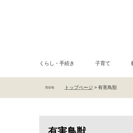
ペ
メ
ー
ニ
ジ
ュ
の
ー
先
を
頭
飛
で
ば
す
し
。
て
くらし・
手続き
子育て
本
文
へ
トップページ
>
有害鳥獣
現在地
有害鳥獣