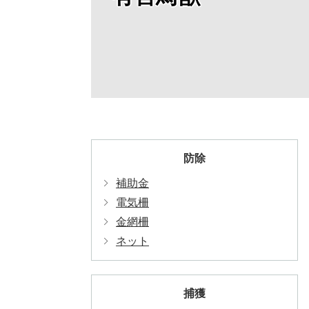
防除
補助金
電気柵
金網柵
ネット
捕獲