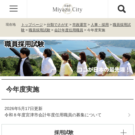
ペ
メ
ー
ニ
ジ
ュ
の
ー
現在地
トップページ
>
分類でさがす
>
市政運営
>
人事・採用
>
職員採用試
先
を
験
>
職員採用試験
>
会計年度任用職員
>
今年度実施
頭
飛
で
ば
職員採用試験
す
し
。
て
本
文
へ
本
今年度実施
文
2026年5月17日更新
令和８年度宮津市会計年度任用職員の募集について
採用試験