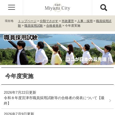
ペ
メ
ー
ニ
ジ
ュ
の
ー
現在地
トップページ
>
分類でさがす
>
市政運営
>
人事・採用
>
職員採用試
先
を
験
>
職員採用試験
>
合格者発表
>
今年度実施
頭
飛
で
ば
職員採用試験
す
し
。
て
本
文
へ
本
今年度実施
文
2026年7月22日更新
令和８年度宮津市職員採用試験等の合格者の発表について【最
終】
2026年7月9日更新