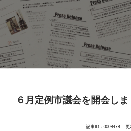
本
文
６月定例市議会を開会しま
記事ID：0009479
更