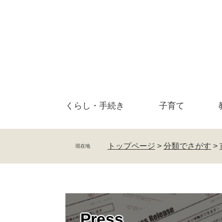
ペ
メ
ー
ニ
ジ
ュ
の
ー
先
を
頭
飛
で
ば
す
し
。
て
くらし・
手続き
子育て
本
文
へ
トップページ
>
分類でさがす
>
現在地
Press