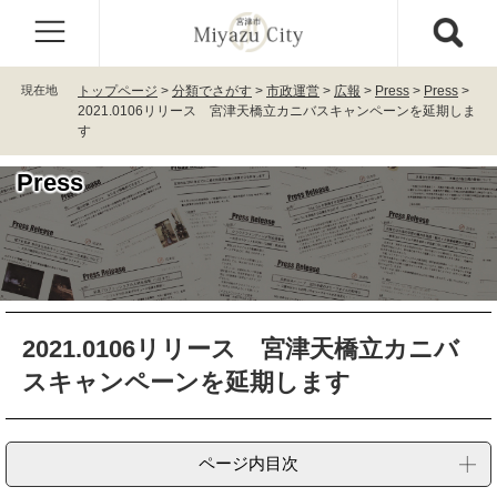
ペ
メ
ー
ニ
ジ
ュ
の
ー
現在地
トップページ
>
分類でさがす
>
市政運営
>
広報
>
Press
>
Press
>
先
を
2021.0106リリース 宮津天橋立カニバスキャンペーンを延期しま
頭
飛
す
で
ば
す
し
Press
。
て
本
文
へ
本
2021.0106リリース 宮津天橋立カニバ
文
スキャンペーンを延期します
ページ内目次