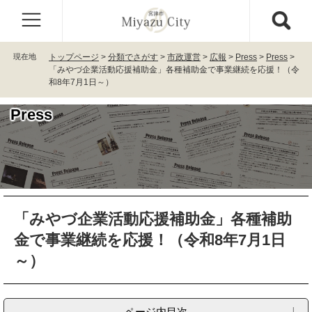
ペ
メ
ー
ニ
ジ
ュ
の
ー
現在地
トップページ
>
分類でさがす
>
市政運営
>
広報
>
Press
>
Press
>
先
を
「みやづ企業活動応援補助金」各種補助金で事業継続を応援！（令
頭
飛
和8年7月1日～）
で
ば
す
し
Press
。
て
本
文
へ
本
「みやづ企業活動応援補助金」各種補助
文
金で事業継続を応援！（令和8年7月1日
～）
ページ内目次