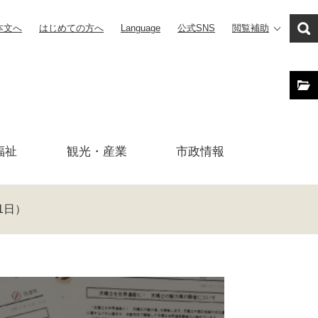
本文へ
はじめての方へ
Language
公式SNS
閲覧補助
福祉
観光・産業
市政
情報
1日）