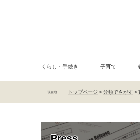
ペ
メ
ー
ニ
ジ
ュ
の
ー
先
を
頭
飛
で
ば
す
し
。
て
くらし・
手続き
子育て
本
文
へ
トップページ
>
分類でさがす
>
現在地
Press