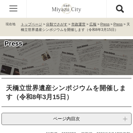
ペ
メ
ー
ニ
ジ
ュ
の
ー
現在地
トップページ
>
分類でさがす
>
市政運営
>
広報
>
Press
>
Press
>
天
先
を
橋立世界遺産シンポジウムを開催します（令和8年3月15日）
頭
飛
で
ば
Press
す
し
。
て
本
文
へ
本
天橋立世界遺産シンポジウムを開催しま
文
す（令和8年3月15日）
ページ内目次