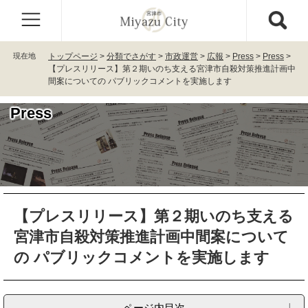
ペ
メ
ー
ニ
ジ
ュ
の
ー
現在地
トップページ
>
分類でさがす
>
市政運営
>
広報
>
Press
>
Press
>
先
を
【プレスリリース】第２期いのち支える宮津市自殺対策推進計画中
頭
飛
間案についての パブリックコメントを実施します
で
ば
す
し
Press
。
て
本
文
へ
本
【プレスリリース】第２期いのち支える
文
宮津市自殺対策推進計画中間案について
の パブリックコメントを実施します
ページ内目次