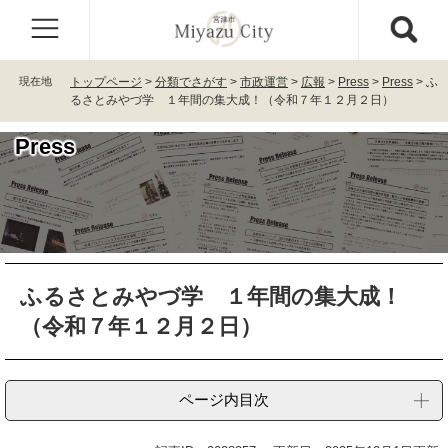
ペ
メ
ー
ニ
ジ
ュ
の
ー
現在地
トップページ
>
分類でさがす
>
市政運営
>
広報
>
Press
>
Press
>
ふ
先
を
るさとみやづ学 １年間の集大成！（令和７年１２月２日）
頭
飛
で
ば
Press
す
し
。
て
本
文
へ
本
ふるさとみやづ学 １年間の集大成！
文
（令和７年１２月２日）
ページ内目次