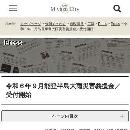
ペ
メ
ー
ニ
ジ
ュ
の
ー
現在地
トップページ
>
分類でさがす
>
市政運営
>
広報
>
Press
>
Press
>
令
先
を
和６年９月能登半島大雨災害義援金／受付開始
頭
飛
で
ば
Press
す
し
。
て
本
文
へ
本
令和６年９月能登半島大雨災害義援金／
文
受付開始
ページ内目次