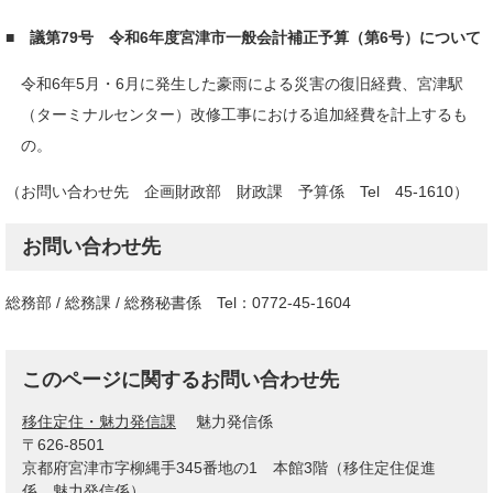
■ 議第79号 令和6年度宮津市一般会計補正予算（第6号）について
令和6年5月・6月に発生した豪雨による災害の復旧経費、宮津駅
（ターミナルセンター）改修工事における追加経費を計上するも
の。
（お問い合わせ先 企画財政部 財政課 予算係 Tel 45-1610）
お問い合わせ先
総務部 / 総務課 / 総務秘書係 Tel：0772-45-1604
このページに関するお問い合わせ先
移住定住・魅力発信課
魅力発信係
〒626-8501
京都府宮津市字柳縄手345番地の1 本館3階（移住定住促進
係、魅力発信係）