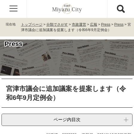
ペ
メ
ー
ニ
ジ
ュ
の
ー
現在地
トップページ
>
分類でさがす
>
市政運営
>
広報
>
Press
>
Press
>
宮
先
を
津市議会に追加議案を提案します（令和6年9月定例会）
頭
飛
で
ば
Press
す
し
。
て
本
文
へ
本
宮津市議会に追加議案を提案します（令
文
和6年9月定例会）
ページ内目次