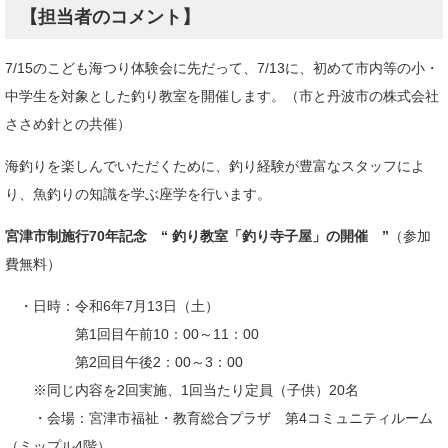
【担当者のコメント】
7/15のこども海つり体験会に先だって、7/13に、初めて市内等の小・
中学生を対象とした釣り教室を開催します。（市と丹波市の株式会社
ささめ針との共催）
海釣りを楽しんでいただくために、釣り経験が豊富なスタッフによ
り、魚釣りの知識を学ぶ座学を行います。
宮津市制施行70年記念 “ 釣り教室「釣り寺子屋」の開催 ”
（参加
費無料）
・日時：令和6年7月13日（土）
第1回目午前10：00～11：00
第2回目午後2：00～3：00
※同じ内容を2回実施、1回当たり定員（子供）20名
・会場：宮津市福祉・教育総合プラザ 第4コミュニティルーム
（ミップル4階）