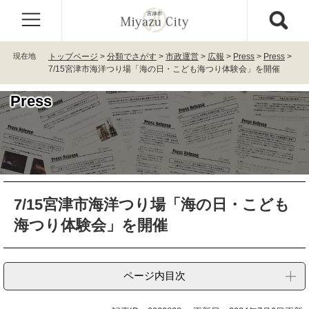
ペ
メ
ー
ニ
ジ
ュ
の
ー
現在地
トップページ
>
分類でさがす
>
市政運営
>
広報
>
Press
>
Press
>
先
を
7/15宮津市海洋つり場「海の日・こども海つり体験会」を開催
頭
飛
で
ば
Press
す
し
。
て
本
文
へ
本
7/15宮津市海洋つり場「海の日・こども
文
海つり体験会」を開催
ページ内目次