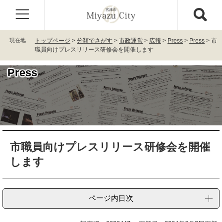
ペ
メ
ー
ニ
ジ
ュ
の
ー
現在地
トップページ
>
分類でさがす
>
市政運営
>
広報
>
Press
>
Press
>
市
先
を
職員向けプレスリリース研修会を開催します
頭
飛
で
ば
Press
す
し
。
て
本
文
へ
本
市職員向けプレスリリース研修会を開催
文
します
ページ内目次