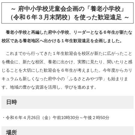
～ 府中小学校児童会企画の
「養老小学校」
（令和６年３月末閉校）を使った歓迎遠足 ～
養老小学校と再編した府中小学校、リーダーとなる６年生が新たな
校区である養老地区へ出かける１年生歓迎遠足を企画しました。
これまでから行ってきた１年生歓迎会を校区が新たに広がったこと
を機会に、新たな校区、養老に出かけ、実際に見たり、聞いたりと感
じることを大切にした歓迎会を６年生が考えました。今年度からカリ
キュラムも新しくなった府中小の「ふるさとみやづ学」も始まりま
す。地域の豊かな資源を活用し、学びを進めます。​
日時
・令和６年４月26日（金）午前10時30分～午後２時50分
場所