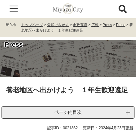
ペ
メ
ー
ニ
ジ
ュ
の
ー
現在地
トップページ
>
分類でさがす
>
市政運営
>
広報
>
Press
>
Press
>
養
先
を
老地区へ出かけよう １年生歓迎遠足
頭
飛
で
ば
Press
す
し
。
て
本
文
へ
本
養老地区へ出かけよう １年生歓迎遠足
文
ページ内目次
記事ID：0021862
更新日：2024年4月23日更新