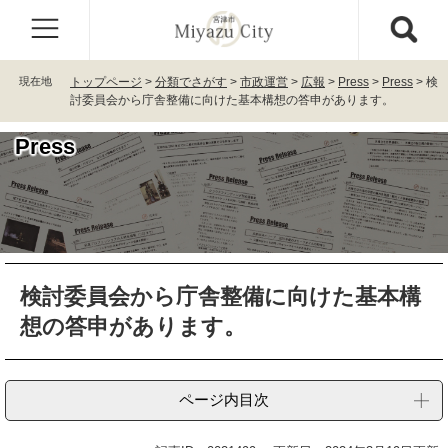
ペ
メ
ー
ニ
ジ
ュ
の
ー
現在地
トップページ
>
分類でさがす
>
市政運営
>
広報
>
Press
>
Press
>
検
先
を
討委員会から庁舎整備に向けた基本構想の答申があります。
頭
飛
で
ば
Press
す
し
。
て
本
文
へ
本
検討委員会から庁舎整備に向けた基本構
文
想の答申があります。
ページ内目次