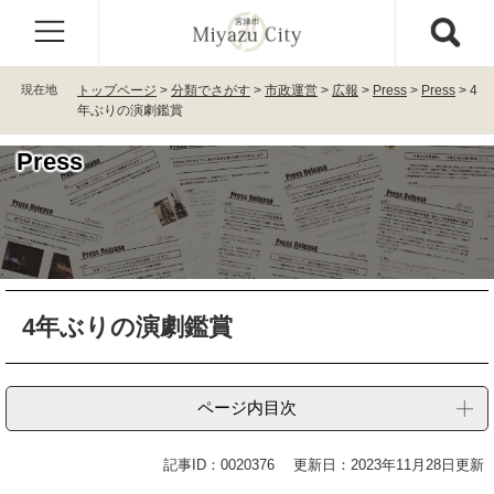
ペ
メ
ー
ニ
ジ
ュ
の
ー
現在地
トップページ
>
分類でさがす
>
市政運営
>
広報
>
Press
>
Press
>
4
先
を
年ぶりの演劇鑑賞
頭
飛
で
ば
Press
す
し
。
て
本
文
へ
本
4年ぶりの演劇鑑賞
文
ページ内目次
記事ID：0020376
更新日：2023年11月28日更新