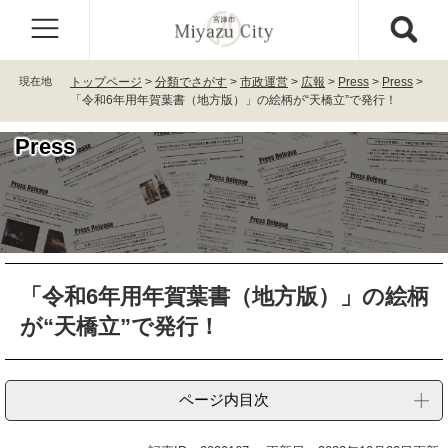
ペ
メ
ー
ニ
ジ
ュ
の
ー
現在地
トップページ
>
分類でさがす
>
市政運営
>
広報
>
Press
>
Press
>
先
を
「令和6年用年賀葉書（地方版）」の絵柄が“天橋立”で発行！
頭
飛
で
ば
Press
す
し
。
て
本
文
へ
本
「令和6年用年賀葉書（地方版）」の絵柄
文
が“天橋立”で発行！
ページ内目次