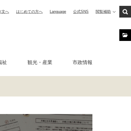
本文へ
はじめての方へ
Language
公式SNS
閲覧補助
福祉
観光・産業
市政
情報
！