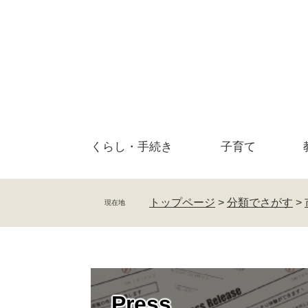
ペ
メ
ー
ニ
ジ
ュ
の
ー
先
を
頭
飛
で
ば
す
し
。
て
くらし・
手続き
子育て
本
文
へ
トップページ
>
分類でさがす
>
現在地
Press