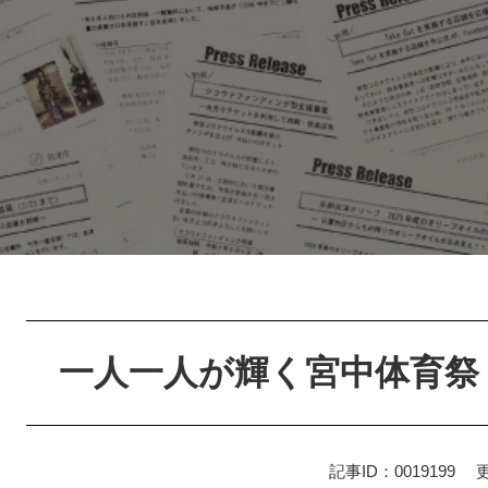
本
文
一人一人が輝く宮中体育祭
記事ID：0019199