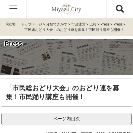
ペ
メ
ー
ニ
ジ
ュ
の
ー
現在地
トップページ
>
分類でさがす
>
市政運営
>
広報
>
Press
>
Press
>
先
を
「市民総おどり大会」のおどり連を募集！市民踊り講座も開催！
頭
飛
で
ば
Press
す
し
。
て
本
文
へ
本
「市民総おどり大会」のおどり連を募
文
集！市民踊り講座も開催！
ページ内目次