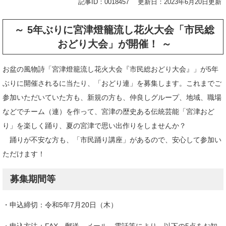
記事ID：0018457
更新日：2023年6月20日更新
～ 5年ぶりに宮津燈籠流し花火大会「市民総
おどり大会」が開催！ ～
お盆の風物詩「宮津燈籠流し花火大会『市民総おどり大会』」が5年
ぶりに開催されるに当たり、「おどり連」を募集します。これまでご
参加いただいていた方も、新規の方も、仲良しグループ、地域、職場
などでチーム（連）を作って、宮津の歴史ある伝統芸能「宮津おど
り」を楽しく踊り、夏の宮津で思い出作りをしませんか？
踊りが不安な方も、「市民踊り講座」があるので、安心して参加い
ただけます！
募集期間等
・申込締切：令和5年7月20日（木）
・申込方法：FAX、郵送、メール、電話等により、以下の5点をお知