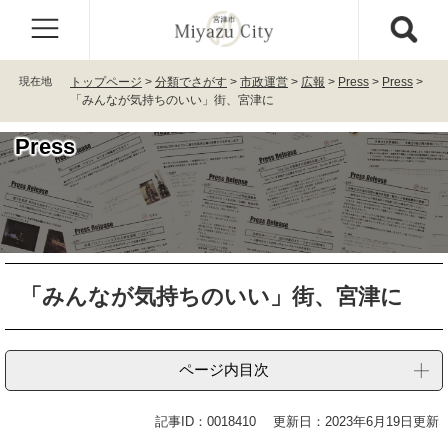
ペ
メ
ー
ニ
ジ
ュ
の
ー
現在地
トップページ
>
分類でさがす
>
市政運営
>
広報
>
Press
>
Press
>
先
を
「みんなが気持ちのいい」街、宮津に
頭
飛
で
ば
Press
す
し
。
て
本
文
へ
本
「みんなが気持ちのいい」街、宮津に
文
ページ内目次
記事ID：0018410
更新日：2023年6月19日更新