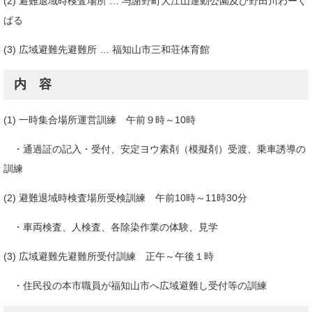
(2) 避難退域時検査場所 … 与謝野町大江山運動公園及び野田川わーく
ぱる
(3) 広域避難先避難所 … 福知山市三和荘体育館
内 容
(1) 一時集合場所運営訓練 午前９時～10時
・通過証の記入・受付、安定ヨウ素剤（模擬剤）受渡、乗車誘導の
訓練
(2) 避難退域時検査場所受検訓練 午前10時～11時30分
・車両検査、人検査、各除染作業の体験、見学
(3) 広域避難先避難所受付訓練 正午～午後１時
・住民役の本市職員が福知山市へ広域避難し受付等の訓練