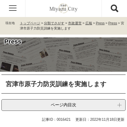
ペ
メ
ー
ニ
ジ
ュ
の
ー
現在地
トップページ
>
分類でさがす
>
市政運営
>
広報
>
Press
>
Press
>
宮
先
を
津市原子力防災訓練を実施します
頭
飛
で
ば
Press
す
し
。
て
本
文
へ
本
宮津市原子力防災訓練を実施します
文
ページ内目次
記事ID：0016421
更新日：2022年11月18日更新