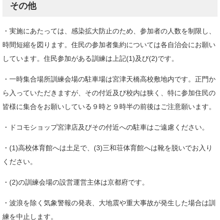
その他
・実施にあたっては、感染拡大防止のため、参加者の人数を制限し、
時間短縮を図ります。住民の参加者集約については各自治会にお願い
しています。住民参加がある訓練は上記(1)及び(2)です。
・一時集合場所訓練会場の駐車場は宮津天橋高校敷地内です。正門か
ら入っていただきますが、その付近及び校内は狭く、特に参加住民の
皆様に集合をお願いしている９時と９時半の前後はご注意願います。
・ドコモショップ宮津店及びその付近への駐車はご遠慮ください。
・(1)高校体育館へは土足で、(3)三和荘体育館へは靴を脱いでお入り
ください。
・(2)の訓練会場の設営運営主体は京都府です。
・波浪を除く気象警報の発表、大地震や重大事故が発生した場合は訓
練を中止します。